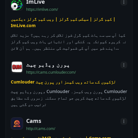
ImLive
https://imlive.com/
کیم گرلز | سیکس کیم گرلز | ویب کیم گرلز دیکھیں |
ImLive.com
کیا آپ سب سے ہاٹ کیم گرل شوز تلاش کر رہے ہیں؟ مزید تلاش
نہ کریں، کیونکہ یہ کنکی اور انتہائی ہاٹ ویب کیم گرلز
اپنے شو میں آپ کی شمولیت کی منتظر ہیں۔ ہم آن لائن
بہترین سیکسی کیمز پیش کرتے ہیں جو صرف ٹاپ ویب کیم
شوز دکھاتے ہیں تاکہ آپ لطف اندوز ہو سکیں۔ آن لائن
پورن ویڈیو چیٹ
بہترین شوز کے لیے مزید تلاش کی ضرورت نہیں۔
https://cams.cumlouder.com/
Cumlouder لڑکیوں کے ساتھ ویب کیمز اور پورن چیٹ
پورن ویڈیو چیٹ، Cumlouder پورن ویب کیمز۔ Cumlouder
لڑکیوں کے ساتھ چیٹ کریں جو تمام ممکنہ زمروں کے مطابق
ترتیب دی گئی ہیں
Cams
http://cams.com/