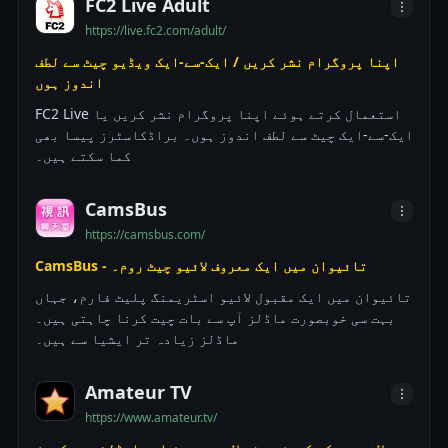
FC2 Live Adult
https://live.fc2.com/adult/
اپنا پروگرام نشر کریں / ایک-سے-ایک ویڈیو چیٹ سے لطف
اندوز ہوں
FC2 Live استعمال کرتے ہوئے اپنا پروگرام نشر کریں یا
ایک-سے-ایک چیٹ سے لطف اندوز ہوں۔ براڈکاسٹرز پیسا بھی
کما سکتے ہیں۔
CamsBus
https://camsbus.com/
CamsBus - تائیوان میں ایک معروف لائیو چیٹ روم۔
تائیوان میں ایک مقبول لائیو اسٹریمنگ پلیٹ فارم، جہاں
بہت سی خوبصورت ماڈلز آپ سے بات چیت کرنا چاہتی ہیں۔
ماڈلز زیادہ تر ایشیا سے ہیں۔
Amateur TV
https://www.amateur.tv/