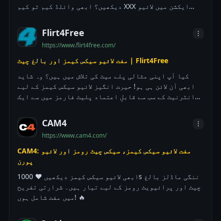
دیکھیں؟ ابھی وائلڈ کیم ٹو کیم XXX ایکشن میں لائیو
سیکس کیمز کا تجربہ کریں!
Flirt4Free
https://www.flirt4free.com/
مفت لائیو سیکس کیمز اور بالغ چیٹ | Flirt4Free
کیا آپ اپنی مثالی پلے میٹ کی تلاش میں ہیں؟ وہ شاید
ابھی آن لائن ہی ہو! حیرت انگیز لائیو سیکس کیمز کے لیے
انٹرنیٹ کے سب سے قابلِ اعتماد پلیٹ فارمز میں سے ایک
کے لامتناہی جوش میں قدم رکھیں۔
CAM4
https://www.cam4.com/
CAM4: مفت لائیو سیکس کیمز، سیکس چیٹ رومز اور لائیو
پورن
ابھی لائیو سیکس کیمز دیکھیں ❤️ 1000s ننگی ماڈلز بالغ
چیٹ اور پرائیویٹ رومز کے لیے تیار ہیں۔ شرارتی تفریح
میں مفت شامل ہوں! 🔥