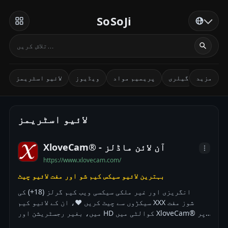
SoSoJi
انیمے
گیلری
پریمیم مواد
ویڈیوز
لائیو اسٹریمز
مزید
لائیو اسٹریمز
XloveCam® - آن لائن ماڈلز
https://www.xlovecam.com/
بہترین لائیو سیکس کیم شو اور مفت لائیو چیٹ
انگریزی اور غیر ملکی سیکسی ویب کیم گرلز (18+) کی
سیکڑوں سے چیٹ کریں ❤️، ان کے لائیو کیم XXX شوز مفت
میں، بغیر رجسٹریشن اور HD کوالٹی میں XloveCam® پر
دیکھیں