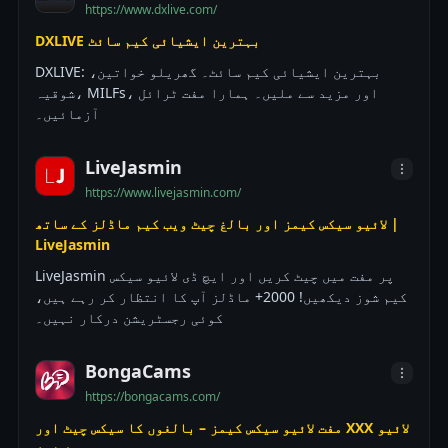
https://www.dxlive.com/
خوابوں کا ساتھی ضرور ملے گا۔ اسکرپٹس، فلٹرز یا بوٹس
کے بغیر حقیقی لائیو سیکس اور سیکس لائیو شوز کا تجربہ
DXLIVE بہترین ایشیائی کیم سائٹ
کریں۔ ہر شو لائیو اور انٹریکٹو ہوتا ہے: بات کریں، ٹِپ
DXLIVE: بہترین ایشیائی کیم سائٹ۔ گھریلو خواتین،
دیں، انٹریکٹو کھلونوں پر کنٹرول حاصل کریں، یا لمحہ
شوقیہ، MILFs، اور مزید سے ملیں۔ ہمارا مفت ٹرائل
بانٹنے کے لیے پرائیویٹ ہو جائیں۔ یہ بالغ تفریح
آزمائیں۔
حقیقی توجہ اور انسانی رابطے پر مبنی ہے — جہاں آپ صرف
دیکھ نہیں رہے ہوتے، آپ اس کا حصہ ہوتے ہیں۔
LiveJasmin
https://www.livejasmin.com/
لائیو سیکس کیمز اور بالغ چیٹ ویب کیم ماڈلز کے ساتھ |
LiveJasmin
LiveJasmin پر مفت میں چیٹ کریں اور ایچ ڈی لائیو سیکس
کیم شوز دیکھیں! 2000+ ماڈلز آپ کا انتظار کر رہے ہیں،
کوئی رجسٹریشن درکار نہیں۔
BongaCams
https://bongacams.com/
مفت لائیو سیکس کیمز – بالغوں کا سیکس چیٹ اور XXX لائیو